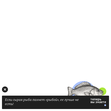
Если сырая рыба пахнет «рыбой», ее лучше не
есть!