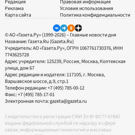
Редакция
Правовая информация
Реклама
Условия использования
Карта сайта
Политика конфиденциальности
© АО «Газета.Ру» (1999-2026) – Главные новости дня
Название:
Газета.Ru
(Gazeta.Ru)
Учредитель:
АО «Газета.Ру»
, ОГРН 1067761730376, ИНН
7743625728
Адрес учредителя: 125239, Россия, Москва, Коптевская
улица, дом 67
Адрес редакции и издателя:
117105
, г.
Москва
,
Варшавское шоссе, д.9, стр.1
Телефон редакции:
+7 (495) 785-00-12
Факс:
+7 (495) 785-17-01
Электронная почта:
gazeta@gazeta.ru
Свидетельство о регистрации СМИ Эл № ФС77-67642
выдано федеральной службой по надзору в сфере
связи, информационных технологий и массовых