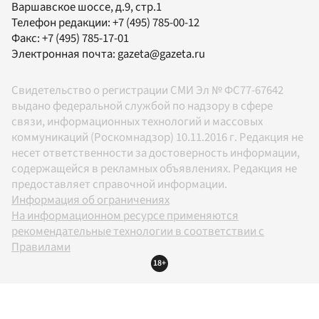
Варшавское шоссе, д.9, стр.1
Телефон редакции:
+7 (495) 785-00-12
Факс:
+7 (495) 785-17-01
Электронная почта:
gazeta@gazeta.ru
Свидетельство о регистрации СМИ Эл № ФС77-67642
выдано федеральной службой по надзору в сфере
связи, информационных технологий и массовых
коммуникаций (Роскомнадзор) 10.11.2016 г. Редакция не
несет ответственности за достоверность информации,
содержащейся в рекламных объявлениях. Редакция не
предоставляет справочной информации.
Информация об ограничениях
На информационном ресурсе применяются
рекомендательные технологии в соответствии с
Правилами
18+