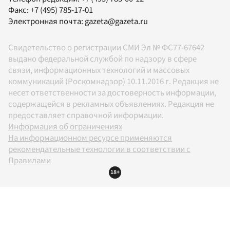
Факс:
+7 (495) 785-17-01
Электронная почта:
gazeta@gazeta.ru
Свидетельство о регистрации СМИ Эл № ФС77-67642
выдано федеральной службой по надзору в сфере
связи, информационных технологий и массовых
коммуникаций (Роскомнадзор) 10.11.2016 г. Редакция не
несет ответственности за достоверность информации,
содержащейся в рекламных объявлениях. Редакция не
предоставляет справочной информации.
Информация об ограничениях
На информационном ресурсе применяются
рекомендательные технологии в соответствии с
Правилами
18+