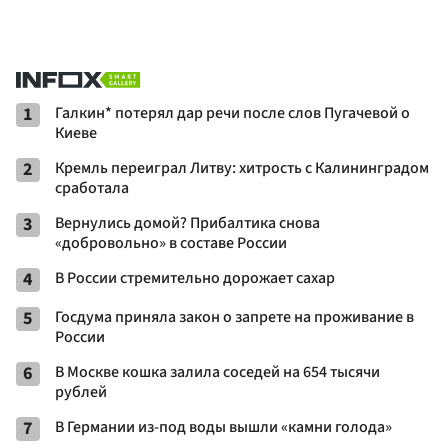
1
Галкин* потерял дар речи после слов Пугачевой о
Киеве
2
Кремль переиграл Литву: хитрость с Калининградом
сработала
3
Вернулись домой? Прибалтика снова
«добровольно» в составе России
4
В России стремительно дорожает сахар
5
Госдума приняла закон о запрете на проживание в
России
6
В Москве кошка залила соседей на 654 тысячи
рублей
7
В Германии из-под воды вышли «камни голода»