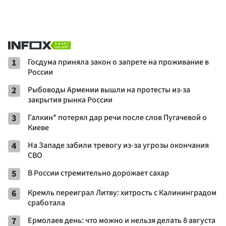
1
Госдума приняла закон о запрете на проживание в
России
2
Рыбоводы Армении вышли на протесты из-за
закрытия рынка России
3
Галкин* потерял дар речи после слов Пугачевой о
Киеве
4
На Западе забили тревогу из-за угрозы окончания
СВО
5
В России стремительно дорожает сахар
6
Кремль переиграл Литву: хитрость с Калининградом
сработала
7
Ермолаев день: что можно и нельзя делать 8 августа