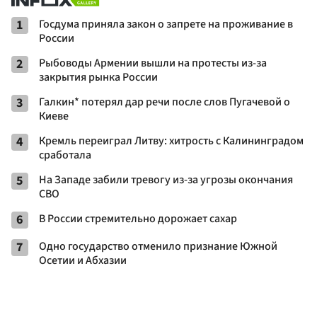
1
Госдума приняла закон о запрете на проживание в
России
2
Рыбоводы Армении вышли на протесты из-за
закрытия рынка России
3
Галкин* потерял дар речи после слов Пугачевой о
Киеве
4
Кремль переиграл Литву: хитрость с Калининградом
сработала
5
На Западе забили тревогу из-за угрозы окончания
СВО
6
В России стремительно дорожает сахар
7
Одно государство отменило признание Южной
Осетии и Абхазии