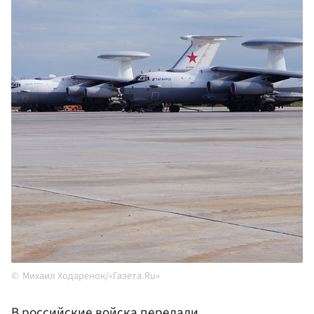
Михаил Ходаренок/«Газета.Ru»
В российские войска передали