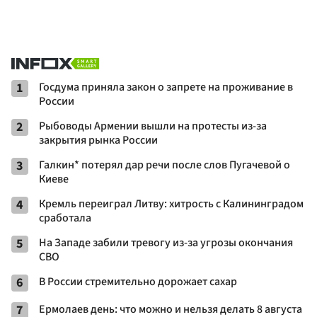
1
Госдума приняла закон о запрете на проживание в
России
2
Рыбоводы Армении вышли на протесты из-за
закрытия рынка России
3
Галкин* потерял дар речи после слов Пугачевой о
Киеве
4
Кремль переиграл Литву: хитрость с Калининградом
сработала
5
На Западе забили тревогу из-за угрозы окончания
СВО
6
В России стремительно дорожает сахар
7
Ермолаев день: что можно и нельзя делать 8 августа