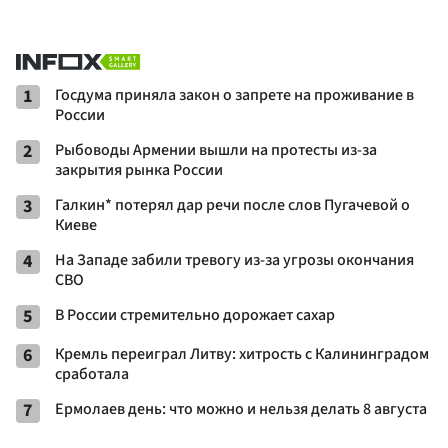
1
Госдума приняла закон о запрете на проживание в
России
2
Рыбоводы Армении вышли на протесты из-за
закрытия рынка России
3
Галкин* потерял дар речи после слов Пугачевой о
Киеве
4
На Западе забили тревогу из-за угрозы окончания
СВО
5
В России стремительно дорожает сахар
6
Кремль переиграл Литву: хитрость с Калининградом
сработала
7
Ермолаев день: что можно и нельзя делать 8 августа