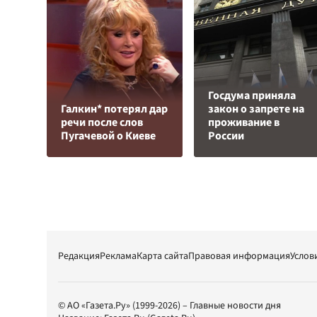
Госдума приняла
Галкин* потерял дар
закон о запрете на
речи после слов
проживание в
Пугачевой о Киеве
России
Редакция
Реклама
Карта сайта
Правовая информация
Услов
© АО «Газета.Ру» (1999-2026) – Главные новости дня