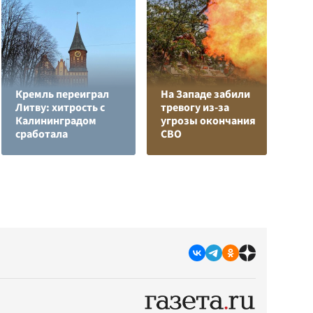
Кремль переиграл
На Западе забили
Литву: хитрость с
тревогу из-за
В
Калининградом
угрозы окончания
с
сработала
СВО
д