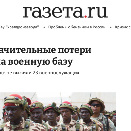
аву "Уралдронзавода"
Проблемы с бензином в России
Кризис с
начительные потери
на военную базу
Чаде не выжили 23 военнослужащих