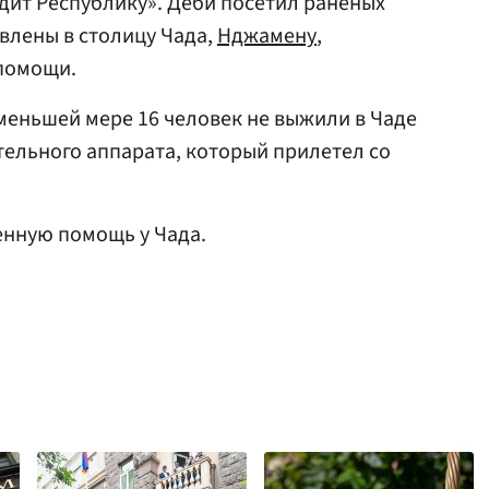
дит Республику». Деби посетил раненых
влены в столицу Чада,
Нджамену
,
помощи.
 меньшей мере 16 человек не выжили в Чаде
тельного аппарата, который прилетел со
нную помощь у Чада.