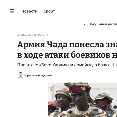
Новости
Спорт
Покушение на гл
6 мая 2026 00:02
Армия
Армия Чада понесла з
в ходе атаки боевиков 
При атаке «Боко Харам» на армейскую базу в 
Борислав Агаджанов