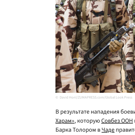
David Honl/ZUMAPRESS.com/Global Look Press
В результате нападения бое
Харам»
, которую
Совбез ООН
Барка Толором в
Чаде
правит