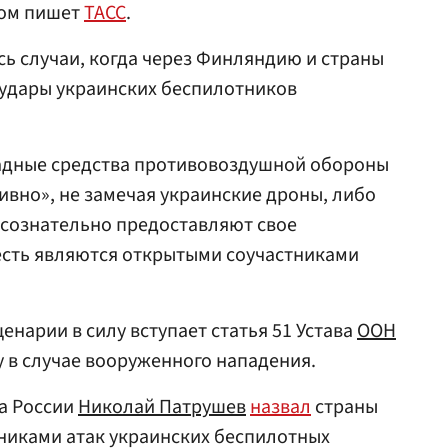
том пишет
ТАСС
.
сь случаи, когда через Финляндию и страны
удары украинских беспилотников
падные средства противовоздушной обороны
вно», не замечая украинские дроны, либо
«сознательно предоставляют свое
есть являются открытыми соучастниками
ценарии в силу вступает статья 51 Устава
ООН
у в случае вооруженного нападения.
а России
Николай Патрушев
назвал
страны
никами атак украинских беспилотных