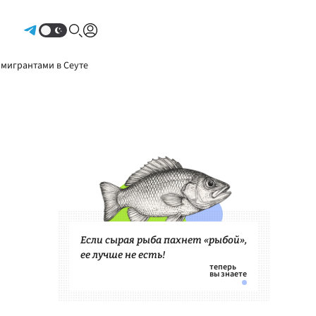
Авторизоваться
 мигрантами в Сеуте
Если сырая рыба пахнет «рыбой»,
ее лучше не есть!