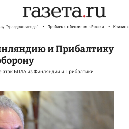
аву "Уралдронзавода"
Проблемы с бензином в России
Кризис с
инляндию и Прибалтику
оборону
е атак БПЛА из Финляндии и Прибалтики