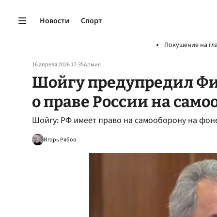
Новости
Спорт
Покушение на гл
16 апреля 2026 17:35
Армия
Шойгу предупредил Ф
о праве России на само
Шойгу: РФ имеет право на самооборону на фон
Игорь Рябов