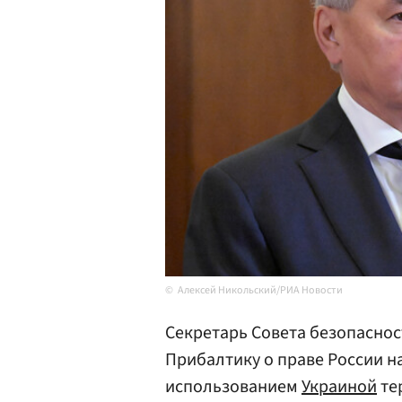
Алексей Никольский/РИА Новости
Секретарь Совета безопаснос
Прибалтику о праве России н
использованием
Украиной
те