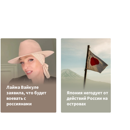
Лайма Вайкуле
В
заявила, что будет
Япония негодует от
к
воевать с
действий России на
С
россиянами
островах
с