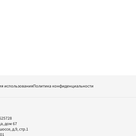
ия использования
Политика конфиденциальности
625728
а, дом 67
ссе, д.9, стр.1
-01