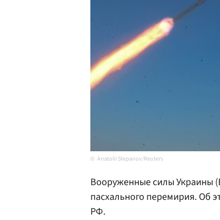
Anatolii Stepanov/Reuters
Вооруженные силы Украины (В
пасхального перемирия. Об 
РФ.