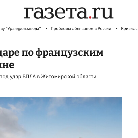
аву "Уралдронзавода"
Проблемы с бензином в России
Кризис с
ударе по французским
ине
под удар БПЛА в Житомирской области