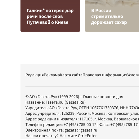
Галкин* потерял дар
В России
речи после слов
стремительно
Пугачевой о Киеве
дорожает сахар
Редакция
Реклама
Карта сайта
Правовая информация
Услов
© АО «Газета.Ру» (1999-2026) – Главные новости дня
Название:
Газета.Ru
(Gazeta.Ru)
Учредитель:
АО «Газета.Ру»
, ОГРН 1067761730376, ИНН 7743
Адрес учредителя: 125239, Россия, Москва, Коптевская улиц
Адрес редакции и издателя:
117105
, г.
Москва
,
Варшавское шо
Телефон редакции:
+7 (495) 785-00-12
| Факс:
+7 (495) 785-17
Электронная почта:
gazeta@gazeta.ru
Нашли опечатку? Нажмите Ctrl+Enter