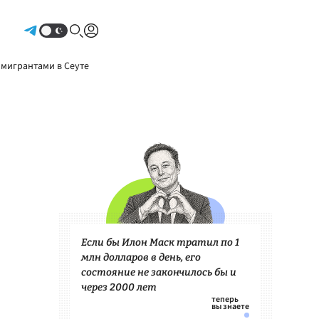
Авторизоваться
 мигрантами в Сеуте
Если бы Илон Маск тратил по 1
млн долларов в день, его
состояние не закончилось бы и
через 2000 лет