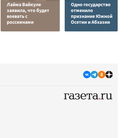
Лайма Вайкуле
Одно государство
заявила, что будет
отменило
Р
воевать с
признание Южной
з
россиянами
Осетии и Абхазии
с