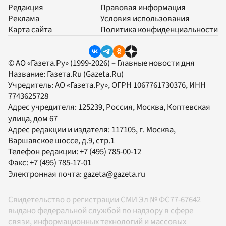
Редакция
Правовая информация
Реклама
Условия использования
Карта сайта
Политика конфиденциальности
© АО «Газета.Ру» (1999-2026) – Главные новости дня
Название:
Газета.Ru
(Gazeta.Ru)
Учредитель:
АО «Газета.Ру»
, ОГРН 1067761730376, ИНН
7743625728
Адрес учредителя: 125239, Россия, Москва, Коптевская
улица, дом 67
Адрес редакции и издателя:
117105
, г.
Москва
,
Варшавское шоссе, д.9, стр.1
Телефон редакции:
+7 (495) 785-00-12
Факс:
+7 (495) 785-17-01
Электронная почта:
gazeta@gazeta.ru
Свидетельство о регистрации СМИ Эл № ФС77-67642
выдано федеральной службой по надзору в сфере
связи, информационных технологий и массовых