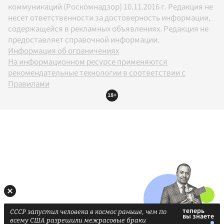
коммуникаций (Роскомнадзор) 10.11.2016 г. Редакция не
несет ответственности за достоверность информации,
содержащейся в рекламных объявлениях. Редакция не
предоставляет справочной информации.
Информация об ограничениях
На информационном ресурсе применяются
рекомендательные технологии в соответствии с
Правилами
18+
СССР запустил человека в космос раньше, чем по
всему США разрешили межрасовые браки