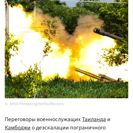
Athit Perawongmetha/Reuters
Переговоры военнослужащих
Таиланда
и
Камбоджи
о деэскалации пограничного