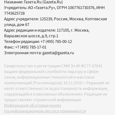
Название:
Газета.Ru
(Gazeta.Ru)
Учредитель:
АО «Газета.Ру»
, ОГРН 1067761730376, ИНН
7743625728
Адрес учредителя: 125239, Россия, Москва, Коптевская
улица, дом 67
Адрес редакции и издателя:
117105
, г.
Москва
,
Варшавское шоссе, д.9, стр.1
Телефон редакции:
+7 (495) 785-00-12
Факс:
+7 (495) 785-17-01
Электронная почта:
gazeta@gazeta.ru
Свидетельство о регистрации СМИ Эл № ФС77-67642
выдано федеральной службой по надзору в сфере
связи, информационных технологий и массовых
коммуникаций (Роскомнадзор) 10.11.2016 г. Редакция не
несет ответственности за достоверность информации,
содержащейся в рекламных объявлениях. Редакция не
предоставляет справочной информации.
Информация об ограничениях
На информационном ресурсе применяются