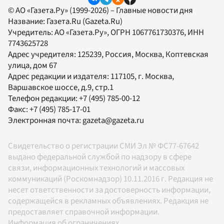
© АО «Газета.Ру» (1999-2026) – Главные новости дня
Название:
Газета.Ru
(Gazeta.Ru)
Учредитель:
АО «Газета.Ру»
, ОГРН 1067761730376, ИНН
7743625728
Адрес учредителя: 125239, Россия, Москва, Коптевская
улица, дом 67
Адрес редакции и издателя:
117105
, г.
Москва
,
Варшавское шоссе, д.9, стр.1
Телефон редакции:
+7 (495) 785-00-12
Факс:
+7 (495) 785-17-01
Электронная почта:
gazeta@gazeta.ru
Свидетельство о регистрации СМИ Эл № ФС77-67642
выдано федеральной службой по надзору в сфере
связи, информационных технологий и массовых
коммуникаций (Роскомнадзор) 10.11.2016 г. Редакция не
несет ответственности за достоверность информации,
содержащейся в рекламных объявлениях. Редакция не
предоставляет справочной информации.
Информация об ограничениях