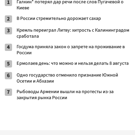
1
Галкин* потерял дар речи после слов Пугачевой о
Киеве
2
В России стремительно дорожает сахар
3
Кремль переиграл Литву: хитрость с Калининградом
сработала
4
Госдума приняла закон о запрете на проживание в
России
5
Ермолаев день: что можно и нельзя делать 8 августа
6
Одно государство отменило признание Южной
Осетии и Абхазии
7
Рыбоводы Армении вышли на протесты из-за
закрытия рынка России