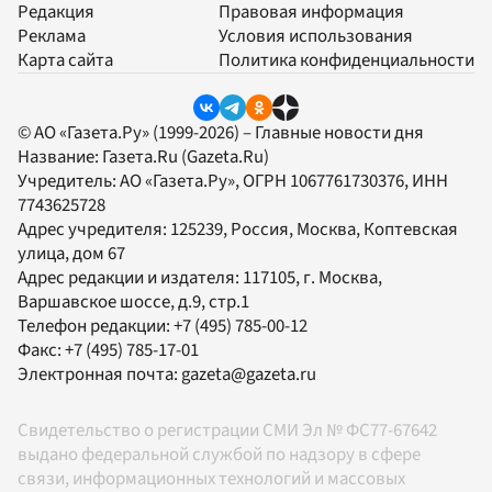
Редакция
Правовая информация
Реклама
Условия использования
Карта сайта
Политика конфиденциальности
© АО «Газета.Ру» (1999-2026) – Главные новости дня
Название:
Газета.Ru
(Gazeta.Ru)
Учредитель:
АО «Газета.Ру»
, ОГРН 1067761730376, ИНН
7743625728
Адрес учредителя: 125239, Россия, Москва, Коптевская
улица, дом 67
Адрес редакции и издателя:
117105
, г.
Москва
,
Варшавское шоссе, д.9, стр.1
Телефон редакции:
+7 (495) 785-00-12
Факс:
+7 (495) 785-17-01
Электронная почта:
gazeta@gazeta.ru
Свидетельство о регистрации СМИ Эл № ФС77-67642
выдано федеральной службой по надзору в сфере
связи, информационных технологий и массовых