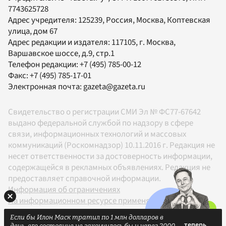
7743625728
Адрес учредителя: 125239, Россия, Москва, Коптевская
улица, дом 67
Адрес редакции и издателя:
117105
, г.
Москва
,
Варшавское шоссе, д.9, стр.1
Телефон редакции:
+7 (495) 785-00-12
Факс:
+7 (495) 785-17-01
Электронная почта:
gazeta@gazeta.ru
Свидетельство о регистрации СМИ Эл № ФС77-67642
выдано федеральной службой по надзору в сфере
связи, информационных технологий и массовых
коммуникаций (Роскомнадзор) 10.11.2016 г. Редакция не
несет ответственности за достоверность информации,
содержащейся в рекламных объявлениях. Редакция не
предоставляет справочной информации.
Информация об ограничениях
На информационном ресурсе применяются
рекомендательные технологии в соответствии с
Если бы Илон Маск тратил по 1 млн долларов в
Правилами
день, его состояние не закончилось бы и через 2000