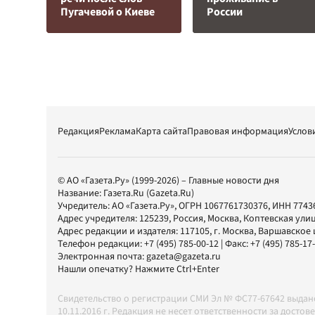
Пугачевой о Киеве
России
Редакция
Реклама
Карта сайта
Правовая информация
Услов
© АО «Газета.Ру» (1999-2026) – Главные новости дня
Название:
Газета.Ru
(Gazeta.Ru)
Учредитель:
АО «Газета.Ру»
, ОГРН 1067761730376, ИНН 7743
Адрес учредителя: 125239, Россия, Москва, Коптевская улиц
Адрес редакции и издателя:
117105
, г.
Москва
,
Варшавское шо
Телефон редакции:
+7 (495) 785-00-12
| Факс:
+7 (495) 785-17
Электронная почта:
gazeta@gazeta.ru
Нашли опечатку? Нажмите Ctrl+Enter
Свидетельство о регистрации СМИ Эл № ФС77-67642 выда
10.11.2016 г. Редакция не несет ответственности за дос