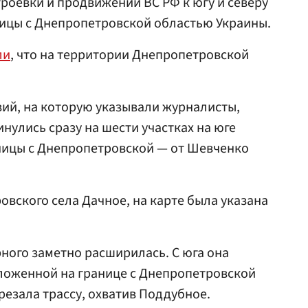
троевки и продвижении ВС РФ к югу и северу
ницы с Днепропетровской областью Украины.
ли
, что на территории Днепропетровской
вий, на которую указывали журналисты,
улись сразу на шести участках на юге
ницы с Днепропетровской — от Шевченко
овского села Дачное, на карте была указана
ного заметно расширилась. С юга она
оложенной на границе с Днепропетровской
резала трассу, охватив Поддубное.