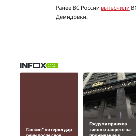
Ранее ВС России
вытеснили
ВС
Демидовки.
Госдума приняла
Галкин* потерял дар
закон о запрете на
речи после слов
проживание в