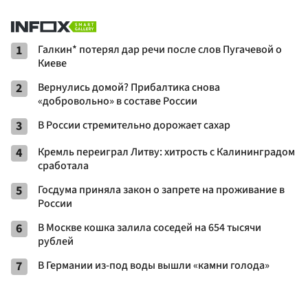
1
Галкин* потерял дар речи после слов Пугачевой о
Киеве
2
Вернулись домой? Прибалтика снова
«добровольно» в составе России
3
В России стремительно дорожает сахар
4
Кремль переиграл Литву: хитрость с Калининградом
сработала
5
Госдума приняла закон о запрете на проживание в
России
6
В Москве кошка залила соседей на 654 тысячи
рублей
7
В Германии из-под воды вышли «камни голода»