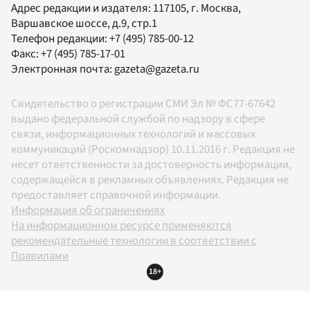
Адрес редакции и издателя:
117105
, г.
Москва
,
Варшавское шоссе, д.9, стр.1
Телефон редакции:
+7 (495) 785-00-12
Факс:
+7 (495) 785-17-01
Электронная почта:
gazeta@gazeta.ru
Свидетельство о регистрации СМИ Эл № ФС77-67642
выдано федеральной службой по надзору в сфере
связи, информационных технологий и массовых
коммуникаций (Роскомнадзор) 10.11.2016 г. Редакция не
несет ответственности за достоверность информации,
содержащейся в рекламных объявлениях. Редакция не
предоставляет справочной информации.
Информация об ограничениях
На информационном ресурсе применяются
рекомендательные технологии в соответствии с
Правилами
18+