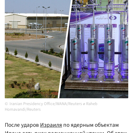
Iranian Presidency Office/WANA/Reuters и Raheb
Homavandi/Reuters
После ударов
Израиля
по ядерным объектам