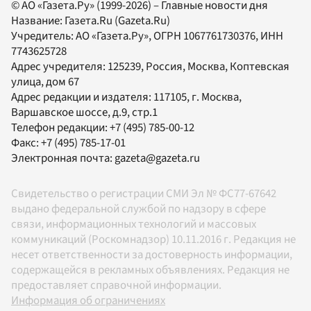
© АО «Газета.Ру» (1999-2026) – Главные новости дня
Название:
Газета.Ru
(Gazeta.Ru)
Учредитель:
АО «Газета.Ру»
, ОГРН 1067761730376, ИНН
7743625728
Адрес учредителя: 125239, Россия, Москва, Коптевская
улица, дом 67
Адрес редакции и издателя:
117105
, г.
Москва
,
Варшавское шоссе, д.9, стр.1
Телефон редакции:
+7 (495) 785-00-12
Факс:
+7 (495) 785-17-01
Электронная почта:
gazeta@gazeta.ru
Свидетельство о регистрации СМИ Эл № ФС77-67642
выдано федеральной службой по надзору в сфере
связи, информационных технологий и массовых
коммуникаций (Роскомнадзор) 10.11.2016 г. Редакция не
несет ответственности за достоверность информации,
содержащейся в рекламных объявлениях. Редакция не
предоставляет справочной информации.
Информация об ограничениях