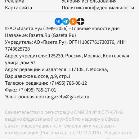
Реклама
Условия использования
Карта сайта
Политика конфиденциальности
© АО «Газета.Ру» (1999-2026) – Главные новости дня
Название:
Газета.Ru
(Gazeta.Ru)
Учредитель:
АО «Газета.Ру»
, ОГРН 1067761730376, ИНН
7743625728
Адрес учредителя: 125239, Россия, Москва, Коптевская
улица, дом 67
Адрес редакции и издателя:
117105
, г.
Москва
,
Варшавское шоссе, д.9, стр.1
Телефон редакции:
+7 (495) 785-00-12
Факс:
+7 (495) 785-17-01
Электронная почта:
gazeta@gazeta.ru
Свидетельство о регистрации СМИ Эл № ФС77-67642
выдано федеральной службой по надзору в сфере
связи, информационных технологий и массовых
коммуникаций (Роскомнадзор) 10.11.2016 г. Редакция не