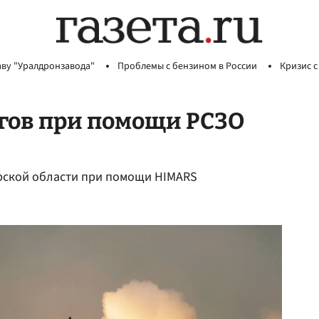
аву "Уралдронзавода"
Проблемы с бензином в России
Кризис с
ьгов при помощи РСЗО
урской области при помощи HIMARS