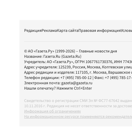
Редакция
Реклама
Карта сайта
Правовая информация
Услов
© АО «Газета.Ру» (1999-2026) – Главные новости дня
Название:
Газета.Ru
(Gazeta.Ru)
Учредитель:
АО «Газета.Ру»
, ОГРН 1067761730376, ИНН 7743
Адрес учредителя: 125239, Россия, Москва, Коптевская улиц
Адрес редакции и издателя:
117105
, г.
Москва
,
Варшавское шо
Телефон редакции:
+7 (495) 785-00-12
| Факс:
+7 (495) 785-17
Электронная почта:
gazeta@gazeta.ru
Нашли опечатку? Нажмите Ctrl+Enter
Свидетельство о регистрации СМИ Эл № ФС77-67642 выда
10.11.2016 г. Редакция не несет ответственности за дос
Информация об ограничениях
На информационном ресурсе применяются рекомендатель