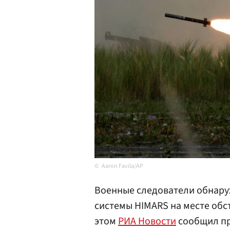
Aaron Favila/AP
Военные следователи обнару
системы HIMARS на месте обс
этом
РИА Новости
сообщил пр