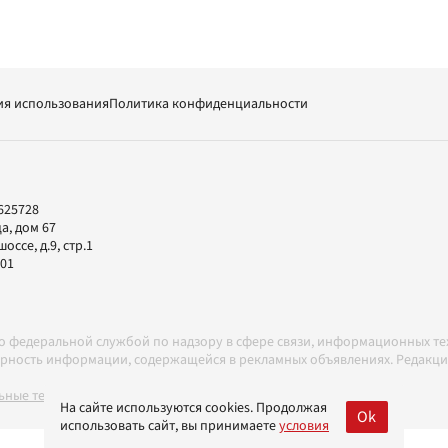
ия использования
Политика конфиденциальности
625728
а, дом 67
ссе, д.9, стр.1
-01
но федеральной службой по надзору в сфере связи, информационных т
товерность информации, содержащейся в рекламных объявлениях. Редак
ные технологии в соответствии с Правилами
На сайте используются cookies. Продолжая
Ok
использовать сайт, вы принимаете
условия