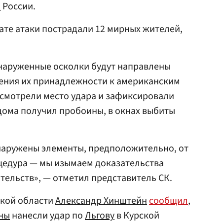
К
России.
тате атаки пострадали 12 мирных жителей,
бнаруженные осколки будут направлены
дения их принадлежности к американским
осмотрели место удара и зафиксировали
дома получил пробоины, в окнах выбиты
бнаружены элементы, предположительно, от
цедура — мы изымаем доказательства
ятельств», — отметил представитель СК.
ской области
Александр Хинштейн
сообщил
,
ны
нанесли удар по
Льгову
в Курской