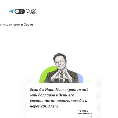
Авторизоваться
 мигрантами в Сеуте
Если бы Илон Маск тратил по 1
млн долларов в день, его
состояние не закончилось бы и
через 2000 лет