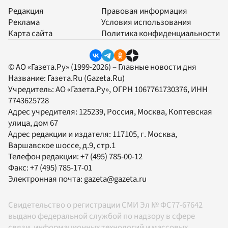
Редакция
Правовая информация
Реклама
Условия использования
Карта сайта
Политика конфиденциальности
© АО «Газета.Ру» (1999-2026) – Главные новости дня
Название:
Газета.Ru
(Gazeta.Ru)
Учредитель:
АО «Газета.Ру»
, ОГРН 1067761730376, ИНН
7743625728
Адрес учредителя: 125239, Россия, Москва, Коптевская
улица, дом 67
Адрес редакции и издателя:
117105
, г.
Москва
,
Варшавское шоссе, д.9, стр.1
Телефон редакции:
+7 (495) 785-00-12
Факс:
+7 (495) 785-17-01
Электронная почта:
gazeta@gazeta.ru
Свидетельство о регистрации СМИ Эл № ФС77-67642
выдано федеральной службой по надзору в сфере
связи, информационных технологий и массовых