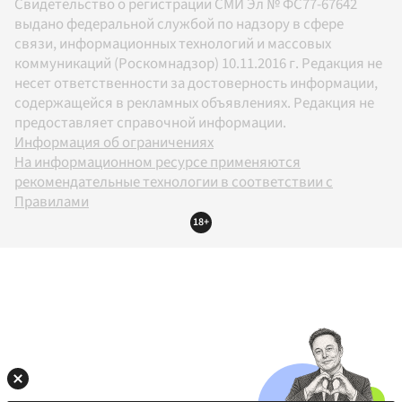
Свидетельство о регистрации СМИ Эл № ФС77-67642
выдано федеральной службой по надзору в сфере
связи, информационных технологий и массовых
коммуникаций (Роскомнадзор) 10.11.2016 г. Редакция не
несет ответственности за достоверность информации,
содержащейся в рекламных объявлениях. Редакция не
предоставляет справочной информации.
Информация об ограничениях
На информационном ресурсе применяются
рекомендательные технологии в соответствии с
Правилами
18+