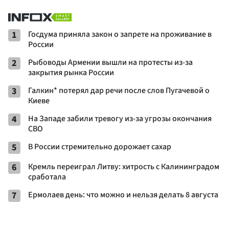
1
Госдума приняла закон о запрете на проживание в
России
2
Рыбоводы Армении вышли на протесты из-за
закрытия рынка России
3
Галкин* потерял дар речи после слов Пугачевой о
Киеве
4
На Западе забили тревогу из-за угрозы окончания
СВО
5
В России стремительно дорожает сахар
6
Кремль переиграл Литву: хитрость с Калининградом
сработала
7
Ермолаев день: что можно и нельзя делать 8 августа