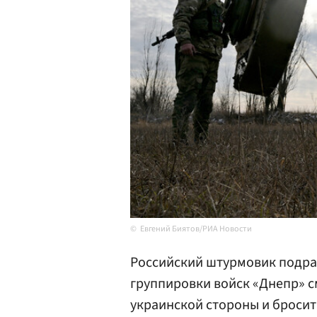
Евгений Биятов/РИА Новости
Российский штурмовик подра
группировки войск «Днепр» с
украинской стороны и броси