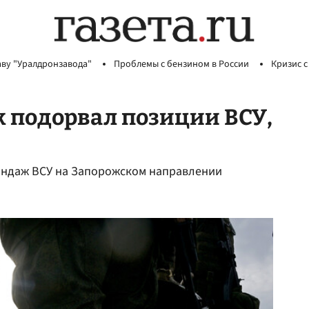
аву "Уралдронзавода"
Проблемы с бензином в России
Кризис с
 подорвал позиции ВСУ,
индаж ВСУ на Запорожском направлении