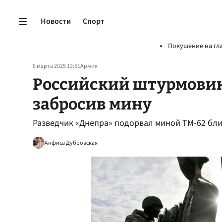
Новости
Спорт
Покушение на гл
8 марта 2025 13:51
Армия
Российский штурмовик
забросив мину
Разведчик «Днепра» подорвал миной ТМ-62 бл
Анфиса Дубровская