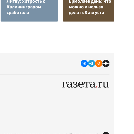
Литву: хитрость с
Ермолаев день: что
т
Калининградом
можно и нельзя
у
сработала
делать 8 августа
С