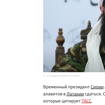
Al Jazeera English/YouTube
Временный президент
Сирии
алавитов в
Латакии
сдаться. 
которые цитирует
ТАСС
.