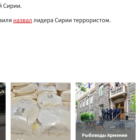
й Сирии.
раиля
назвал
лидера Сирии террористом.
Рыбоводы Армении