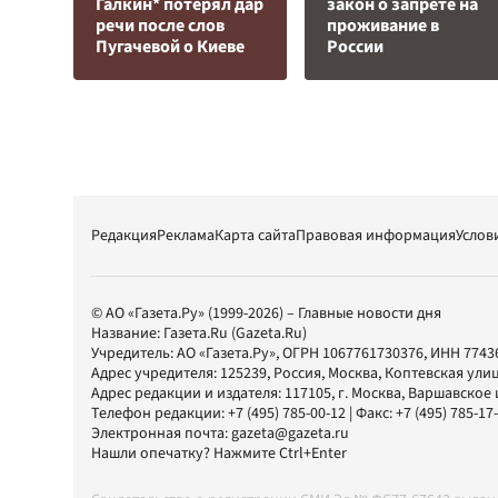
Галкин* потерял дар
закон о запрете на
речи после слов
проживание в
Пугачевой о Киеве
России
Редакция
Реклама
Карта сайта
Правовая информация
Услов
© АО «Газета.Ру» (1999-2026) – Главные новости дня
Название:
Газета.Ru
(Gazeta.Ru)
Учредитель:
АО «Газета.Ру»
, ОГРН 1067761730376, ИНН 7743
Адрес учредителя: 125239, Россия, Москва, Коптевская улиц
Адрес редакции и издателя:
117105
, г.
Москва
,
Варшавское шо
Телефон редакции:
+7 (495) 785-00-12
| Факс:
+7 (495) 785-17
Электронная почта:
gazeta@gazeta.ru
Нашли опечатку? Нажмите Ctrl+Enter