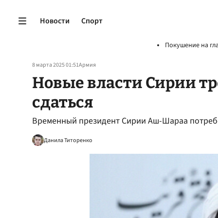
Новости
Спорт
Покушение на гл
8 марта 2025 01:51
Армия
Новые власти Сирии тр
сдаться
Временный президент Сирии Аш-Шараа потребо
Данила Титоренко