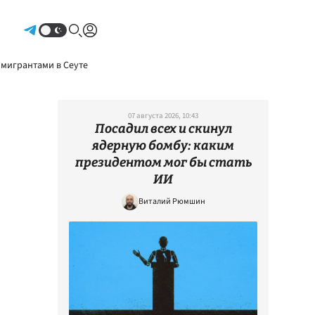
Авторизоваться
 мигрантами в Сеуте
07 августа 2026, 10:43
Посадил всех и скинул
ядерную бомбу: каким
президентом мог бы стать
ИИ
Виталий Рюмшин