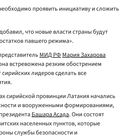
необходимо проявить инициативу и сложить
.
обавил, что новые власти страны будут
остатков павшего режима».
представитель
МИД РФ
Мария Захарова
рона встревожена резким обострением
т сирийских лидеров сделать все
тия.
ах сирийской провинции Латакия начались
асности и вооруженными формированиями,
президента
Башара Асада
. Они состоят
витских населенных пунктов, которые
ороны службы безопасности и