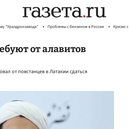
аву "Уралдронзавода"
Проблемы с бензином в России
Кризис с
ебуют от алавитов
вал от повстанцев в Латакии сдаться