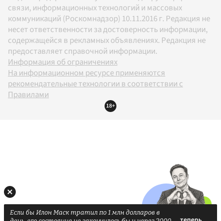
связи, информационных технологий и массовых
коммуникаций (Роскомнадзор) 10.11.2016 г. Редакция не
несет ответственности за достоверность информации,
содержащейся в рекламных объявлениях. Редакция не
предоставляет справочной информации.
Информация об ограничениях
На информационном ресурсе применяются
рекомендательные технологии в соответствии с
Правилами
18+
Если бы Илон Маск тратил по 1 млн долларов в
день, его состояние не закончилось бы и через 2000