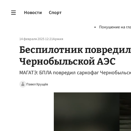
Новости
Спорт
Покушение на гл
14 февраля 2025 12:21
Армия
Беспилотник повредил
Чернобыльской АЭС
МАГАТЭ: БПЛА повредил саркофаг Чернобыльск
Павел Хрущёв