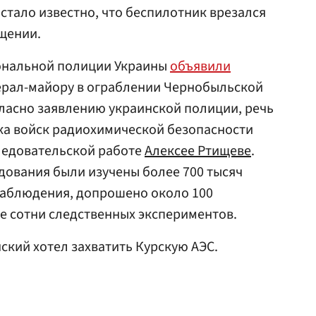
стало известно, что беспилотник врезался
бщении.
ональной полиции Украины
объявили
ерал-майору в ограблении Чернобыльской
ласно заявлению украинской полиции, речь
ка войск радиохимической безопасности
ледовательской работе
Алексее Ртищеве
.
едования были изучены более 700 тысяч
наблюдения, допрошено около 100
е сотни следственных экспериментов.
нский хотел захватить Курскую АЭС.