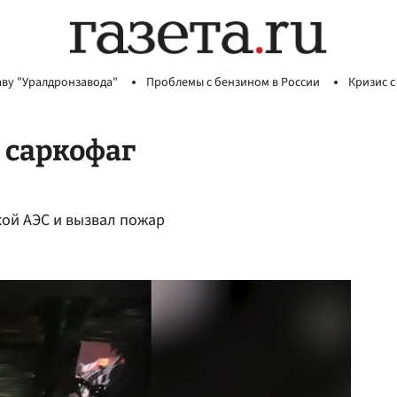
аву "Уралдронзавода"
Проблемы с бензином в России
Кризис с
 саркофаг
ой АЭС и вызвал пожар