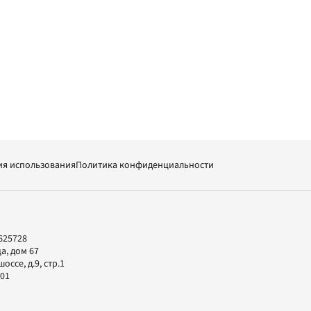
ия использования
Политика конфиденциальности
625728
а, дом 67
ссе, д.9, стр.1
-01