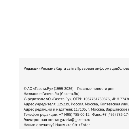
Редакция
Реклама
Карта сайта
Правовая информация
Услов
© АО «Газета.Ру» (1999-2026) – Главные новости дня
Название:
Газета.Ru
(Gazeta.Ru)
Учредитель:
АО «Газета.Ру»
, ОГРН 1067761730376, ИНН 7743
Адрес учредителя: 125239, Россия, Москва, Коптевская улиц
Адрес редакции и издателя:
117105
, г.
Москва
,
Варшавское шо
Телефон редакции:
+7 (495) 785-00-12
| Факс:
+7 (495) 785-17
Электронная почта:
gazeta@gazeta.ru
Нашли опечатку? Нажмите Ctrl+Enter