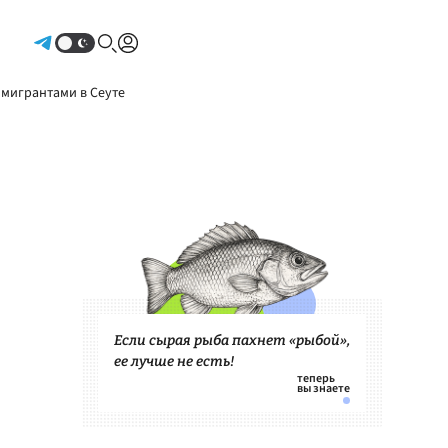
Авторизоваться
 мигрантами в Сеуте
Если сырая рыба пахнет «рыбой»,
ее лучше не есть!