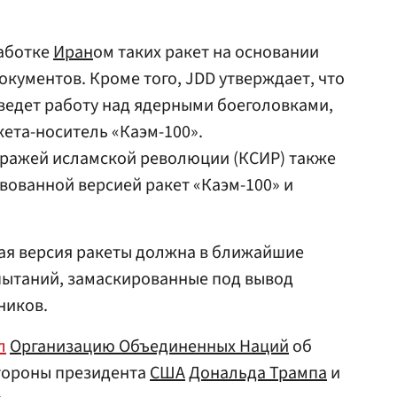
работке
Иран
ом таких ракет на основании
кументов. Кроме того, JDD утверждает, что
ведет работу над ядерными боеголовками,
ета-носитель «Каэм-100».
тражей исламской революции (КСИР) также
вованной версией ракет «Каэм-100» и
ая версия ракеты должна в ближайшие
пытаний, замаскированные под вывод
ников.
л
Организацию Объединенных Наций
об
стороны президента
США
Дональда Трампа
и