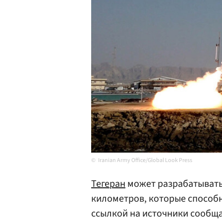
Iranian Army Office/Global Look Press
Тегеран
может разрабатывать 
километров, которые способн
ссылкой на источники сообща