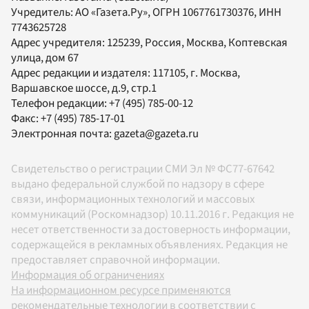
Учредитель:
АО «Газета.Ру»
, ОГРН 1067761730376, ИНН
7743625728
Адрес учредителя: 125239, Россия, Москва, Коптевская
улица, дом 67
Адрес редакции и издателя:
117105
, г.
Москва
,
Варшавское шоссе, д.9, стр.1
Телефон редакции:
+7 (495) 785-00-12
Факс:
+7 (495) 785-17-01
Электронная почта:
gazeta@gazeta.ru
Свидетельство о регистрации СМИ Эл № ФС77-67642
выдано федеральной службой по надзору в сфере
связи, информационных технологий и массовых
коммуникаций (Роскомнадзор) 10.11.2016 г. Редакция не
несет ответственности за достоверность информации,
содержащейся в рекламных объявлениях. Редакция не
предоставляет справочной информации.
Информация об ограничениях
На информационном ресурсе применяются
рекомендательные технологии в соответствии с