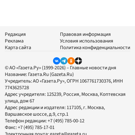
Редакция
Правовая информация
Реклама
Условия использования
Карта сайта
Политика конфиденциальности
© АО «Газета.Ру» (1999-2026) – Главные новости дня
Название:
Газета.Ru
(Gazeta.Ru)
Учредитель:
АО «Газета.Ру»
, ОГРН 1067761730376, ИНН
7743625728
Адрес учредителя: 125239, Россия, Москва, Коптевская
улица, дом 67
Адрес редакции и издателя:
117105
, г.
Москва
,
Варшавское шоссе, д.9, стр.1
Телефон редакции:
+7 (495) 785-00-12
Факс:
+7 (495) 785-17-01
Электронная почта:
gazeta@gazeta.ru