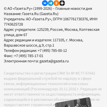
© АО «Газета.Ру» (1999-2026) – Главные новости дня
Название:
Газета.Ru
(Gazeta.Ru)
Учредитель:
АО «Газета.Ру»
, ОГРН 1067761730376, ИНН
7743625728
Адрес учредителя: 125239, Россия, Москва, Коптевская
улица, дом 67
Адрес редакции и издателя:
117105
, г.
Москва
,
Варшавское шоссе, д.9, стр.1
Телефон редакции:
+7 (495) 785-00-12
Факс:
+7 (495) 785-17-01
Электронная почта:
gazeta@gazeta.ru
Свидетельство о регистрации СМИ Эл № ФС77-67642
выдано федеральной службой по надзору в сфере
связи, информационных технологий и массовых
коммуникаций (Роскомнадзор) 10.11.2016 г. Редакция не
несет ответственности за достоверность информации,
содержащейся в рекламных объявлениях. Редакция не
предоставляет справочной информации.