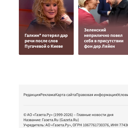
Зеленский
Галкин* потерял дар
неприлично повел
речи после слов
cебя в присутствии
Пугачевой о Киеве
фон дер Ляйен
Редакция
Реклама
Карта сайта
Правовая информация
Услов
© АО «Газета.Ру» (1999-2026) – Главные новости дня
Название:
Газета.Ru
(Gazeta.Ru)
Учредитель:
АО «Газета.Ру»
, ОГРН 1067761730376, ИНН 7743