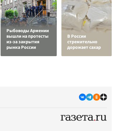
Рыбоводы Армении
вышли на протесты
В России
из-за закрытия
стремительно
П
рынка России
дорожает сахар
с