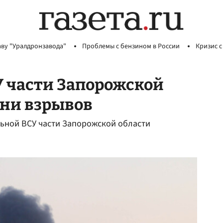
аву "Уралдронзавода"
Проблемы с бензином в России
Кризис с
У части Запорожской
тни взрывов
льной ВСУ части Запорожской области