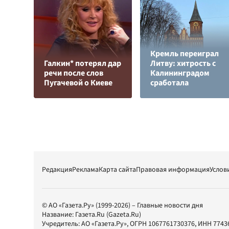
Кремль переиграл
Галкин* потерял дар
Литву: хитрость с
речи после слов
Калининградом
Пугачевой о Киеве
сработала
Редакция
Реклама
Карта сайта
Правовая информация
Услов
© АО «Газета.Ру» (1999-2026) – Главные новости дня
Название:
Газета.Ru
(Gazeta.Ru)
Учредитель:
АО «Газета.Ру»
, ОГРН 1067761730376, ИНН 7743