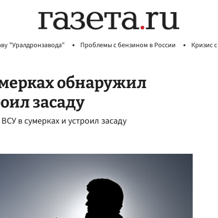
аву "Уралдронзавода"
Проблемы с бензином в России
Кризис с
умерках обнаружил
роил засаду
СУ в сумерках и устроил засаду