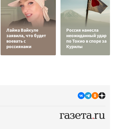
Лайма Вайкуле
Россия нанесла
В
заявила, что будет
неожиданный удар
о
воевать с
по Токио в споре за
р
россиянами
Курилы
г