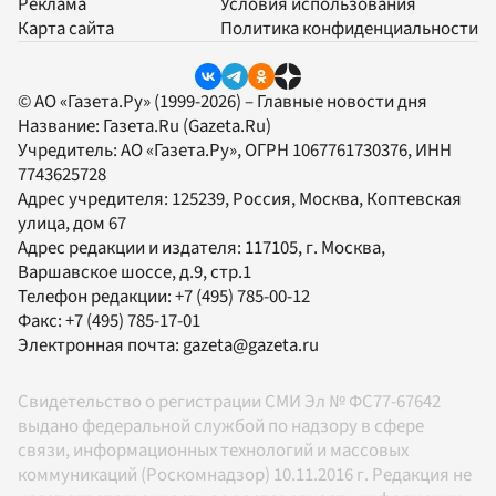
Реклама
Условия использования
Карта сайта
Политика конфиденциальности
© АО «Газета.Ру» (1999-2026) – Главные новости дня
Название:
Газета.Ru
(Gazeta.Ru)
Учредитель:
АО «Газета.Ру»
, ОГРН 1067761730376, ИНН
7743625728
Адрес учредителя: 125239, Россия, Москва, Коптевская
улица, дом 67
Адрес редакции и издателя:
117105
, г.
Москва
,
Варшавское шоссе, д.9, стр.1
Телефон редакции:
+7 (495) 785-00-12
Факс:
+7 (495) 785-17-01
Электронная почта:
gazeta@gazeta.ru
Свидетельство о регистрации СМИ Эл № ФС77-67642
выдано федеральной службой по надзору в сфере
связи, информационных технологий и массовых
коммуникаций (Роскомнадзор) 10.11.2016 г. Редакция не