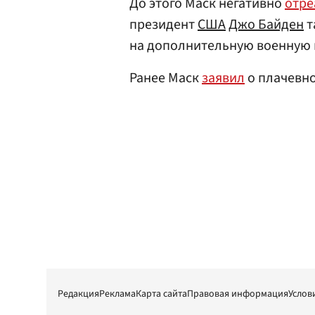
До этого Маск негативно
отре
президент
США
Джо Байден
т
на дополнительную военную 
Ранее Маск
заявил
о плачевно
Редакция
Реклама
Карта сайта
Правовая информация
Услов