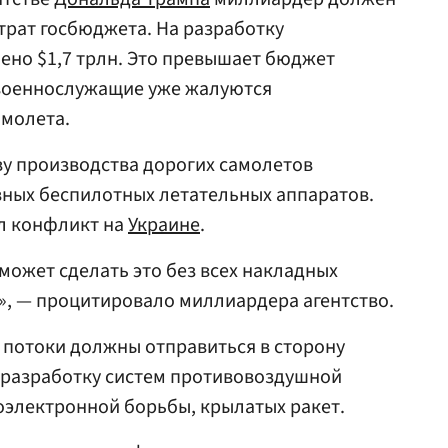
трат госбюджета. На разработку
ено $1,7 трлн. Это превышает бюджет
 военнослужащие уже жалуются
амолета.
ву производства дорогих самолетов
вных беспилотных летательных аппаратов.
ал конфликт на
Украине
.
ожет сделать это без всех накладных
», — процитировало миллиардера агентство.
 потоки должны отправиться в сторону
 на разработку систем противовоздушной
оэлектронной борьбы, крылатых ракет.