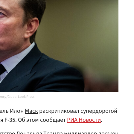
gency/Global Look Press
ель Илон
Маск
раскритиковал супердорогой
я F-35. Об этом сообщает
РИА Новости
.
нтстве
Дональда Трампа
миллиардер должен