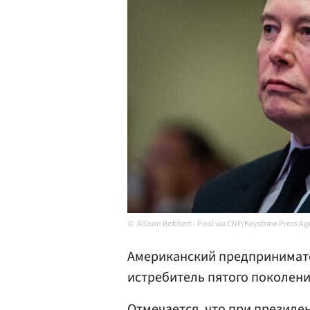
Allison Robbert - Pool via CNP/Keystone Press A
Американский предпринимат
истребитель пятого поколени
Отмечается, что при президе