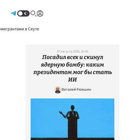
Авторизоваться
 мигрантами в Сеуте
07 августа 2026, 10:43
Посадил всех и скинул
ядерную бомбу: каким
президентом мог бы стать
ИИ
Виталий Рюмшин