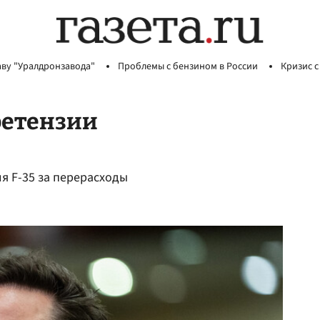
аву "Уралдронзавода"
Проблемы с бензином в России
Кризис с
ретензии
я F-35 за перерасходы