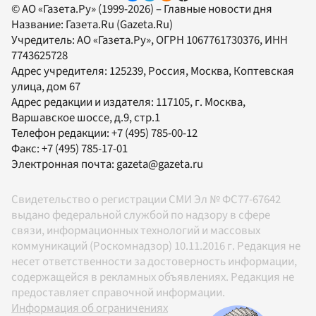
© АО «Газета.Ру» (1999-2026) – Главные новости дня
Название:
Газета.Ru
(Gazeta.Ru)
Учредитель:
АО «Газета.Ру»
, ОГРН 1067761730376, ИНН
7743625728
Адрес учредителя: 125239, Россия, Москва, Коптевская
улица, дом 67
Адрес редакции и издателя:
117105
, г.
Москва
,
Варшавское шоссе, д.9, стр.1
Телефон редакции:
+7 (495) 785-00-12
Факс:
+7 (495) 785-17-01
Электронная почта:
gazeta@gazeta.ru
Свидетельство о регистрации СМИ Эл № ФС77-67642
выдано федеральной службой по надзору в сфере
связи, информационных технологий и массовых
коммуникаций (Роскомнадзор) 10.11.2016 г. Редакция не
несет ответственности за достоверность информации,
содержащейся в рекламных объявлениях. Редакция не
предоставляет справочной информации.
Информация об ограничениях