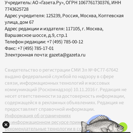
Учредитель:
АО «Газета.Ру»
, ОГРН 1067761730376, ИНН
7743625728
Адрес учредителя: 125239, Россия, Москва, Коптевская
улица, дом 67
Адрес редакции и издателя:
117105
, г.
Москва
,
Варшавское шоссе, д.9, стр.1
Телефон редакции:
+7 (495) 785-00-12
Факс:
+7 (495) 785-17-01
Электронная почта:
gazeta@gazeta.ru
Свидетельство о регистрации СМИ Эл № ФС77-67642
выдано федеральной службой по надзору в сфере
связи, информационных технологий и массовых
коммуникаций (Роскомнадзор) 10.11.2016 г. Редакция не
несет ответственности за достоверность информации,
содержащейся в рекламных объявлениях. Редакция не
предоставляет справочной информации.
Информация об ограничениях
На информационном ресурсе применяются
рекомендательные технологии в соответствии с