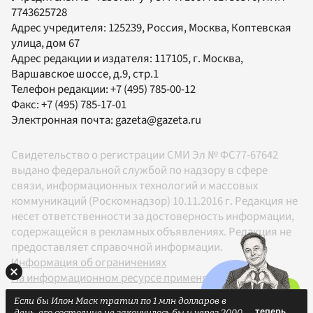
7743625728
Адрес учредителя: 125239, Россия, Москва, Коптевская
улица, дом 67
Адрес редакции и издателя:
117105
, г.
Москва
,
Варшавское шоссе, д.9, стр.1
Телефон редакции:
+7 (495) 785-00-12
Факс:
+7 (495) 785-17-01
Электронная почта:
gazeta@gazeta.ru
Свидетельство о регистрации СМИ Эл № ФС77-67642
выдано федеральной службой по надзору в сфере
связи, информационных технологий и массовых
коммуникаций (Роскомнадзор) 10.11.2016 г. Редакция не
несет ответственности за достоверность информации,
содержащейся в рекламных объявлениях. Редакция не
предоставляет справочной информации.
Информация об ограничениях
На информационном ресурсе применяются
рекомендательные технологии в соответствии с
Если бы Илон Маск тратил по 1 млн долларов в
Правилами
день, его состояние не закончилось бы и через 2000