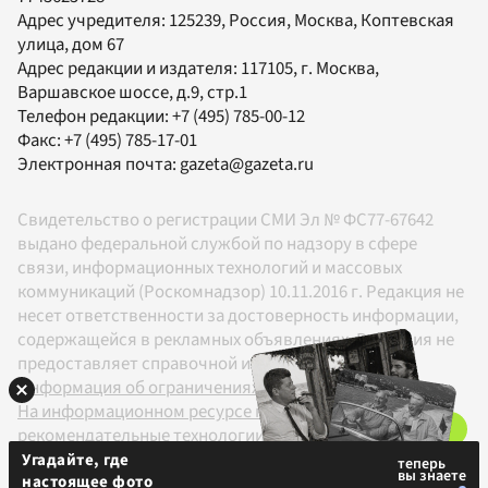
Адрес учредителя: 125239, Россия, Москва, Коптевская
улица, дом 67
Адрес редакции и издателя:
117105
, г.
Москва
,
Варшавское шоссе, д.9, стр.1
Телефон редакции:
+7 (495) 785-00-12
Факс:
+7 (495) 785-17-01
Электронная почта:
gazeta@gazeta.ru
Свидетельство о регистрации СМИ Эл № ФС77-67642
выдано федеральной службой по надзору в сфере
связи, информационных технологий и массовых
коммуникаций (Роскомнадзор) 10.11.2016 г. Редакция не
несет ответственности за достоверность информации,
содержащейся в рекламных объявлениях. Редакция не
предоставляет справочной информации.
Информация об ограничениях
На информационном ресурсе применяются
рекомендательные технологии в соответствии с
Правилами
Угадайте, где
настоящее фото
18+