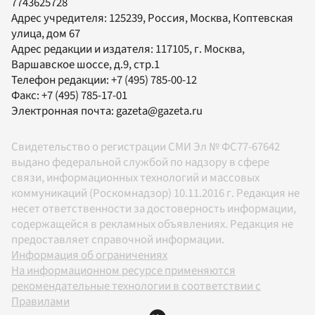
7743625728
Адрес учредителя: 125239, Россия, Москва, Коптевская
улица, дом 67
Адрес редакции и издателя:
117105
, г.
Москва
,
Варшавское шоссе, д.9, стр.1
Телефон редакции:
+7 (495) 785-00-12
Факс:
+7 (495) 785-17-01
Электронная почта:
gazeta@gazeta.ru
Свидетельство о регистрации СМИ Эл № ФС77-67642
выдано федеральной службой по надзору в сфере
связи, информационных технологий и массовых
коммуникаций (Роскомнадзор) 10.11.2016 г. Редакция не
несет ответственности за достоверность информации,
содержащейся в рекламных объявлениях. Редакция не
предоставляет справочной информации.
Информация об ограничениях
На информационном ресурсе применяются
рекомендательные технологии в соответствии с
Правилами