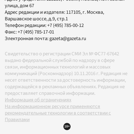
улица, дом 67
Адрес редакции и издателя:
117105
, г.
Москва
,
Варшавское шоссе, д.9, стр.1
Телефон редакции:
+7 (495) 785-00-12
Факс:
+7 (495) 785-17-01
Электронная почта:
gazeta@gazeta.ru
Свидетельство о регистрации СМИ Эл № ФС77-67642
выдано федеральной службой по надзору в сфере
связи, информационных технологий и массовых
коммуникаций (Роскомнадзор) 10.11.2016 г. Редакция не
несет ответственности за достоверность информации,
содержащейся в рекламных объявлениях. Редакция не
предоставляет справочной информации.
Информация об ограничениях
На информационном ресурсе применяются
рекомендательные технологии в соответствии с
Правилами
18+