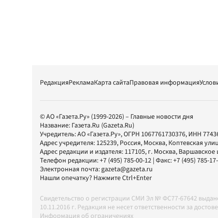
Редакция
Реклама
Карта сайта
Правовая информация
Услов
© АО «Газета.Ру» (1999-2026) – Главные новости дня
Название:
Газета.Ru
(Gazeta.Ru)
Учредитель:
АО «Газета.Ру»
, ОГРН 1067761730376, ИНН 7743
Адрес учредителя: 125239, Россия, Москва, Коптевская улиц
Адрес редакции и издателя:
117105
, г.
Москва
,
Варшавское шо
Телефон редакции:
+7 (495) 785-00-12
| Факс:
+7 (495) 785-17
Электронная почта:
gazeta@gazeta.ru
Нашли опечатку? Нажмите Ctrl+Enter
Свидетельство о регистрации СМИ Эл № ФС77-67642 выда
10.11.2016 г. Редакция не несет ответственности за дос
Информация об ограничениях