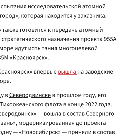
испытания исследовательской атомной
ород», которая находится у заказчика.
то также готовится к передаче атомный
стратегического назначения проекта 955А
 море идут испытания многоцелевой
85М «Красноярск».
«Красноярск» впервые
вышла
на заводские
оре.
ду в
Северодвинске
в прошлом году, его
Тихоокеанского флота в конце 2022 года.
еверодвинск» — вошла в состав Северного
Казань», модернизированная до проекта
 одну — «Новосибирск» — приняли в состав