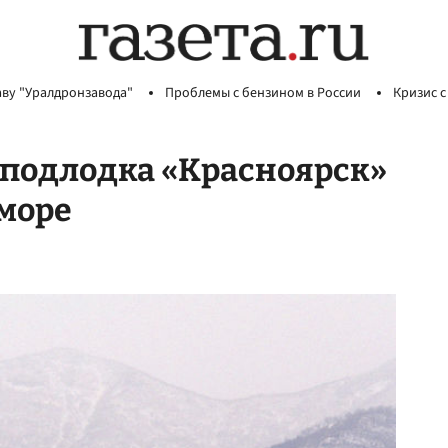
аву "Уралдронзавода"
Проблемы с бензином в России
Кризис с
 подлодка «Красноярск»
море