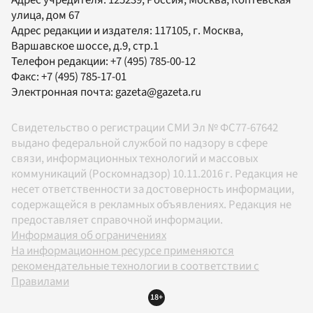
Адрес учредителя: 125239, Россия, Москва, Коптевская
улица, дом 67
Адрес редакции и издателя:
117105
, г.
Москва
,
Варшавское шоссе, д.9, стр.1
Телефон редакции:
+7 (495) 785-00-12
Факс:
+7 (495) 785-17-01
Электронная почта:
gazeta@gazeta.ru
Свидетельство о регистрации СМИ Эл № ФС77-67642
выдано федеральной службой по надзору в сфере
связи, информационных технологий и массовых
коммуникаций (Роскомнадзор) 10.11.2016 г. Редакция не
несет ответственности за достоверность информации,
содержащейся в рекламных объявлениях. Редакция не
предоставляет справочной информации.
Информация об ограничениях
На информационном ресурсе применяются
рекомендательные технологии в соответствии с
Правилами
18+