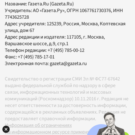
Название:
Газета.Ru
(Gazeta.Ru)
Учредитель:
АО «Газета.Ру»
, ОГРН 1067761730376, ИНН
7743625728
Адрес учредителя: 125239, Россия, Москва, Коптевская
улица, дом 67
Адрес редакции и издателя:
117105
, г.
Москва
,
Варшавское шоссе, д.9, стр.1
Телефон редакции:
+7 (495) 785-00-12
Факс:
+7 (495) 785-17-01
Электронная почта:
gazeta@gazeta.ru
Свидетельство о регистрации СМИ Эл № ФС77-67642
выдано федеральной службой по надзору в сфере
связи, информационных технологий и массовых
коммуникаций (Роскомнадзор) 10.11.2016 г. Редакция не
несет ответственности за достоверность информации,
содержащейся в рекламных объявлениях. Редакция не
предоставляет справочной информации.
Информация об ограничениях
На информационном ресурсе применяются