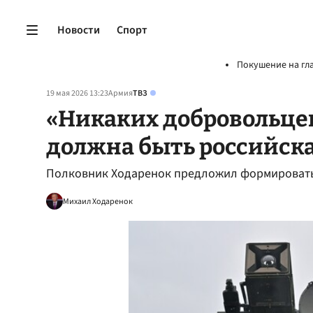
Новости
Спорт
Покушение на гл
19 мая 2026 13:23
Армия
ТВЗ
«Никаких добровольцев
должна быть российска
Полковник Ходаренок предложил формировать
Михаил Ходаренок