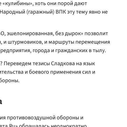
е «кулибины», хоть они порой дают
ародный (гаражный) ВПК эту тему явно не
ВО, эшелонированная, без дырок» позволит
ы, и штурмовиков, и маршруты перемещения
предприятия, города и гражданских в тылу.
у? Переведем тезисы Сладкова на язык
тельства и боевого применения сил и
бороны.
а
ия противовоздушной обороны и
ета.Ru» обращалась неоднократно.