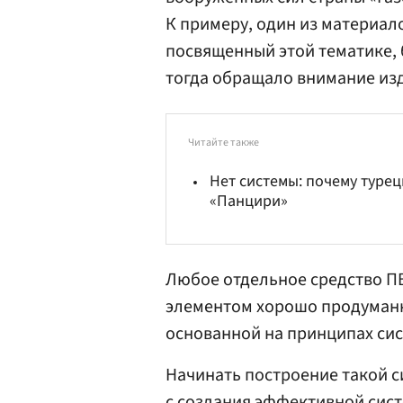
К примеру, один из материал
посвященный этой тематике, б
тогда обращало внимание из
Читайте также
Нет системы: почему туре
«Панцири»
Любое отдельное средство П
элементом хорошо продуманн
основанной на принципах сис
Начинать построение такой с
с создания эффективной сис